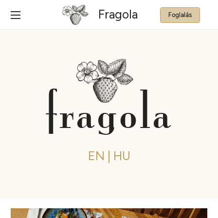
Fragola
Foglalás
fragola
EN
|
HU