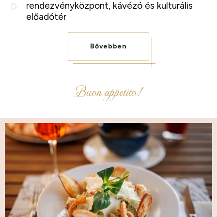
rendezvényközpont, kávézó és kulturális
előadótér
Bővebben
Buon appetito!