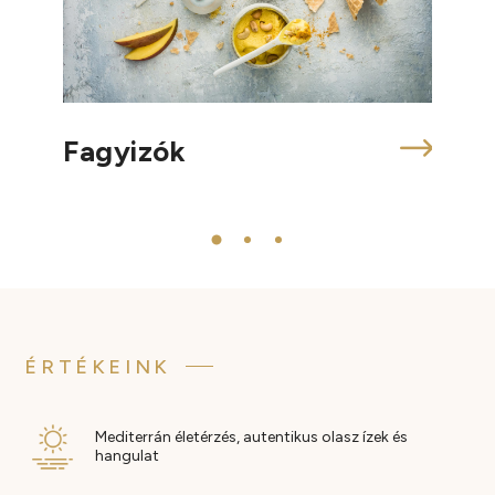
Te
Fagyizók
ÉRTÉKEINK
Mediterrán életérzés, autentikus olasz ízek és
hangulat