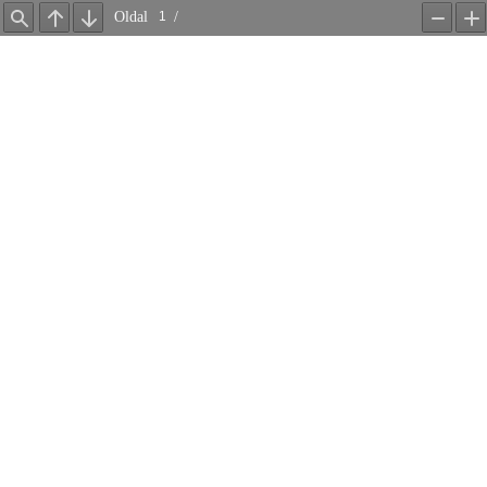
Oldal
/
Find
Previous
Next
Kicsinyí
Na